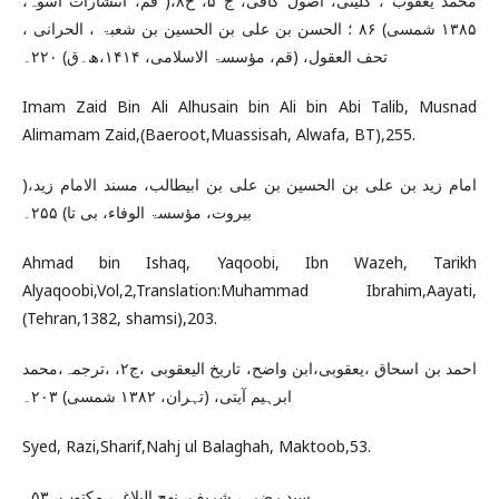
محمد یعقوب ، کلینی، اصول کافی، ج ۵، ح۸،( قم، انتشارات اسوہ،
۱۳۸۵ شمسی) ۸۶ ؛ الحسن بن علی بن الحسین بن شعبۃ ، الحرانی ،
تحف العقول، (قم، مؤسسۃ الاسلامی، ۱۴۱۴،ھ۔ق) ۲۲۰۔
Imam Zaid Bin Ali Alhusain bin Ali bin Abi Talib, Musnad
Alimamam Zaid,(Baeroot,Muassisah, Alwafa, BT),255.
امام زید بن علی بن الحسین بن علی بن ابیطالب، مسند الامام زید،(
بیروت، مؤسسۃ الوفاء، بی تا) ۲۵۵۔
Ahmad bin Ishaq, Yaqoobi, Ibn Wazeh, Tarikh
Alyaqoobi,Vol,2,Translation:Muhammad Ibrahim,Aayati,
(Tehran,1382, shamsi),203.
احمد بن اسحاق ،یعقوبی،ابن واضح، تاریخ الیعقوبی ،ج۲، ،ترجمہ،محمد
ابرہیم آیتی، (تہران، ۱۳۸۲ شمسی) ۲۰۳۔
Syed, Razi,Sharif,Nahj ul Balaghah, Maktoob,53.
سید رضی ، شریف، نھج البلاغہ، مکتوب، ۵۳۔