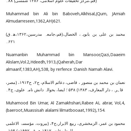
(قم،مرکز تحقیقات علوم اسلامی، ۱۳۸۶ شمسی) ۸۸۔
Muhammad bin Ali bin Baboveh,Alkhisal,(Qum, JAmiah
Almudarreseen,1362,AH)621.
محمد بن علی بن بابویہ، الخصال،(قم،جامعہ مدرسین،۱۳۶۲،ھ۔ق)
۶۲۱۔
Nuamanbin Muhammad bin Mansoor,Qazi,Daaeim
Alislam,Vol.2,Hdeedh,1913,(Qaherah,Dar
almaarif,1383,AH),538, by rerfence :Danish Namah Alavi.
نعمان بن محمد بن منصور ، قاضی، دعائم الاسلام، ج۲، ح۱۹۱۳، (مصر،
قاہرہ، دار المعارف، ۱۳۸۳) ۵۳۸ ؛ ایضا، بحوالہ دانش نامہ علوی، ج۴۔
Muhamood Bin Umar, Al Zamakhshari,Rabee AL abrar, Vol,4,
(baeroot,Muassisah alalami lilmatbooaat,1992),154.
محمود بن عمر، الزمخشری، ربیع الابرار،ج۴، (بیروت، مؤسسۃ الاعلمی
للمطبوعات، ۱۴۱۲،ھ۔ق، ۱۹۹۲م) ۱۵۴۔