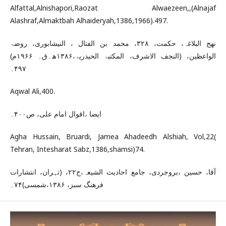
Alfattal,Alnishapori,Raozat Alwaezeen,,(Alnajaf
Alashraf,Almaktbah Alhaideryah,1386,1966).497.
نھج البلاغہ، حکمت، ۳۲۸، محمد بن الفتال ، النیشابوری، روضۃ
الواعظین، (النجف الاشرف، المکتبۃ الحیدریۃ،۱۳۸۶ھ۔ق۔ ۱۹۶۶م)
۴۹۷۔
Aqwal Ali,400.
ایضا ،اقوال امام علی، ص۴۰۰۔
Agha Hussain, Bruardi, Jamea Ahadeedh Alshiah, Vol,22(
Tehran, Intesharat Sabz,1386,shamsi)74.
آقا، حسین ،بروجردی، جامع احادیث الشیعہ،ج۲۲، (تہران، انتشارات
فرھنگ سبز، ۱۳۸۶،شمسی)۷۴۔