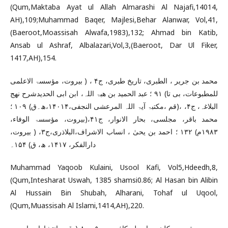
(Qum,Maktaba Ayat ul Allah Almarashi Al Najafi,14014,
AH),109;Muhammad Baqer, Majlesi,Behar Alanwar, Vol,41,
(Baeroot,Moassisah Alwafa,1983),132; Ahmad bin Katib,
Ansab ul Ashraf, Albalazari,Vol,3,(Baeroot, Dar Ul Fiker,
1417,AH),154.
محمد بن جریر ، الطبری، تاریخ طبری، ج۴ ، ( بیروت، مؤسسۃ الاعلمی
للمطبوعات، بی تا) ۹۱ ؛ عبد الحمید بن ھبۃ اللہ، ابن ابی الحدیدشرح نھج
البلاغہ، ج۴، ،(قم ،مکتبۃ آیۃ اللہ المرعشی النجفی،۱۴۰۱۴،ھ۔ق) ۱۰۹ ؛
محمد باقر، مجلسی، بحار الانوار، ج۴۱،(بیروت، مؤسسۃ الوفاء،
۱۹۸۳م) ۱۳۲ ؛ احمد بن یحیٰ ، انساب الاشراف،البلاذری،ج۳، ( بیروت،
دارالفکر، ۱۴۱۷، ھ، ق) ۱۵۴۔
Muhammad Yaqoob Kulaini, Usool Kafi, Vol5,Hdeedh,8,
(Qum,Intesharat Uswah, 1385 shamsi0.86; Al Hasan bin Alibin
Al Hussain Bin Shubah, Alharani, Tohaf ul Uqool,
(Qum,Muassisah Al Islami,1414,AH),220.