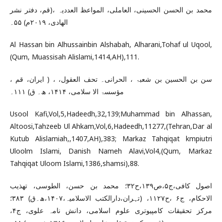
محمد بن الحسن الحسینی، العاملی، المواعظ العددیہ ،(قم، دفتر نشر
الھادی، ۲۰۱۹م) ۵۵۔
Al Hassan bin Alhussainbin Alshabah, Alharani,Tohaf ul Uqool,
(Qum, Muassisah Alislami,1414,AH),111.
سن بن الحسین بن شعبۃ ، الحرانی۔ تحف العقول، ، ( ایران، قم ،
مؤسسۃ الا سلامی، ۱۴۱۴، ھ۔ ق) ۱۱۱۔
Usool Kafi,Vol,5,Hadeedh,32,139;Muhammad bin Alhassan,
Altoosi,Tahzeeb Ul Ahkam,Vol,6,Hadeedh,11277,(Tehran,Dar al
Kutub Alislamiah,,1407,AH),383; Markaz Tahqiqat kmpiutri
Uloolm Islami, Danish Nameh Alavi,Vol4,(Qum, Markaz
Tahqiqat Uloom Islami,1386,shamsi),88.
اصول کافی،ج۵،ص۱۳۹،ح۳۲؛ محمد بن حسن، الطوسی، تھذیب
الاحکام، ج۶ ،ح۱۱۲۷، (تہران،دارالکتب الاسلامیہ،۱۴۰۷،ھ۔ق) ۳۸۳؛
مرکز تحقیقات کامپیوتری علوم اسلامی، دانش نامہ علوی، ج۴،