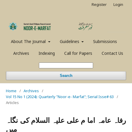
Register
Login
About The Journal
Guidelines
Submissions
Archives
Indexing
Call for Papers
Contact Us
Search
Home
/
Archives
/
Vol 15 No 1 (2024): Quarterly "Noor-e- Marfat"; Serial Isse# 63
/
Articles
رفاہ عامہ اما م علی علیہ السلام کی نگاہ
میں