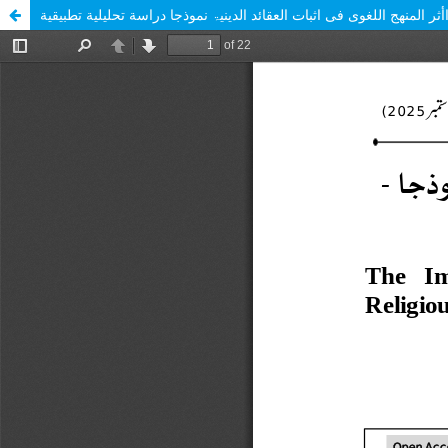
أثر المنھج اللغوی فی اثبات العقائد الدینیۃ نموذجا دراسة تحليلية تطبيقية